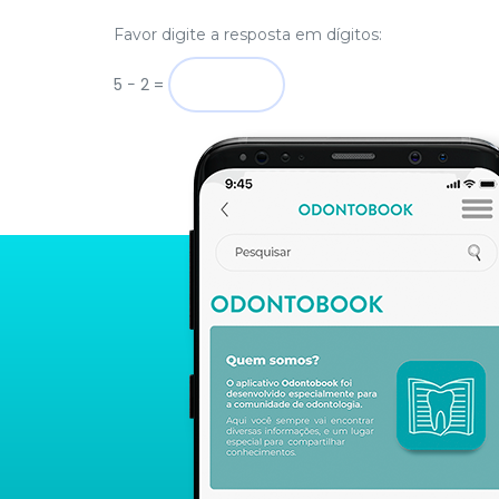
Favor digite a resposta em dígitos:
5 − 2 =