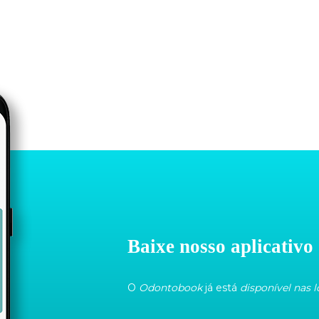
Baixe nosso aplicativo
O
Odontobook
já está
disponível nas l